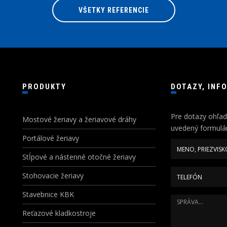
VŠETKY REFERENCIE
PRODUKTY
DOTAZY, INF
Pre dotazy ohľad
Mostové žeriavy a žeriavové dráhy
uvedený formulár
Portálové žeriavy
Stĺpové a nástenné otočné žeriavy
Stohovacie žeriavy
Stavebnice KBK
Reťazové kladkostroje