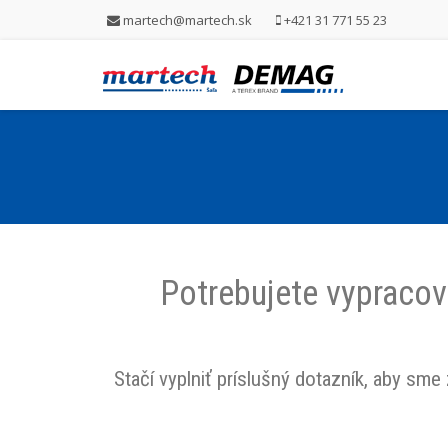
martech@martech.sk
+421 31 771 55 23
Potrebujete vypracov
Stačí vyplniť príslušný dotazník, aby sme