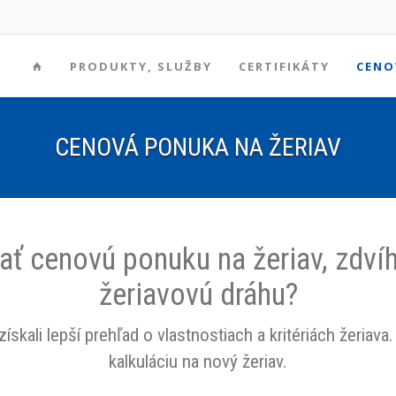
PRODUKTY, SLUŽBY
CERTIFIKÁTY
CENO
CENOVÁ PONUKA NA ŽERIAV
ať cenovú ponuku na žeriav, zdvíh
žeriavovú dráhu?
 získali lepší prehľad o vlastnostiach a kritériách žeri
kalkuláciu na nový žeriav.