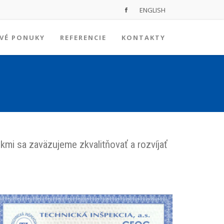
ENGLISH
VÉ PONUKY
REFERENCIE
KONTAKTY
mi sa zaväzujeme zkvalitňovať a rozvíjať