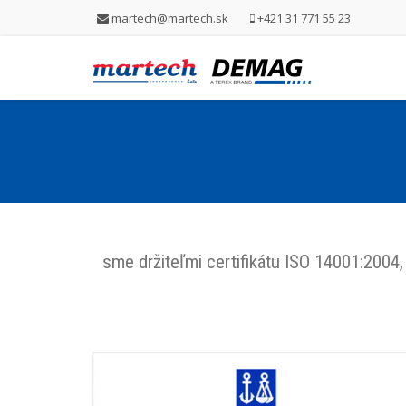
martech@martech.sk
+421 31 771 55 23
sme držiteľmi certifikátu ISO 14001:200