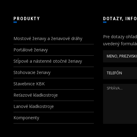
PRODUKTY
DOTAZY, INF
Pre dotazy ohľad
Mostové žeriavy a žeriavové dráhy
uvedený formulár
Portálové žeriavy
Stĺpové a nástenné otočné žeriavy
Stohovacie žeriavy
Stavebnice KBK
Reťazové kladkostroje
Lanové kladkostroje
Komponenty